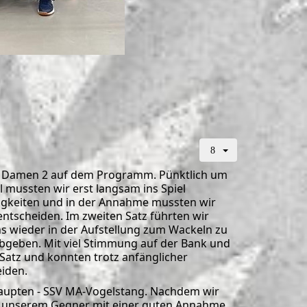
ie Damen 2 auf dem Programm. Pünktlich um
 mussten wir erst langsam ins Spiel
igkeiten und in der Annahme mussten wir
entscheiden. Im zweiten Satz führten wir
ns wieder in der Aufstellung zum Wackeln zu
abgeben. Mit viel Stimmung auf der Bank und
 Satz und konnten trotz anfänglicher
eiden.
haupten - SSV MA-Vogelstang. Nachdem wir
es unserem Gegner mit einer guten Annahme,