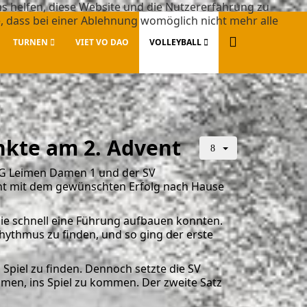
ns helfen, diese Website und die Nutzererfahrung zu
e, dass bei einer Ablehnung womöglich nicht mehr alle
TURNEN
VIET VO DAO
VOLLEYBALL
nkte am 2. Advent
SG Leimen Damen 1 und der SV
ht mit dem gewünschten Erfolg nach Hause
die schnell eine Führung aufbauen konnten.
hythmus zu finden, und so ging der erste
s Spiel zu finden. Dennoch setzte die SV
men, ins Spiel zu kommen. Der zweite Satz