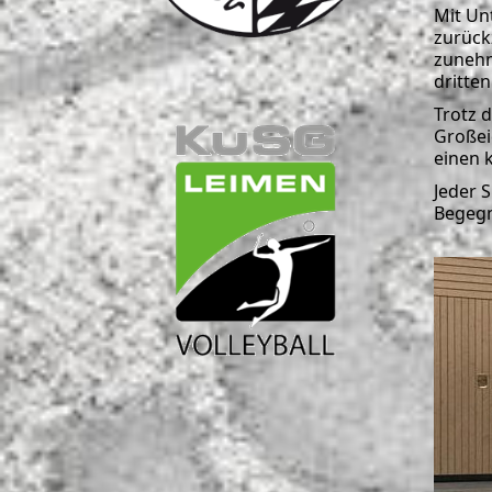
Mit Un
zurück
zunehm
dritten
Trotz 
Großei
einen k
Jeder 
Begegn