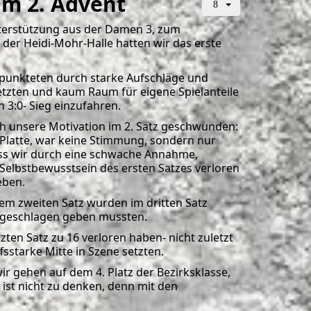
am 2. Advent
nterstützung aus der Damen 3, zum
der Heidi-Mohr-Halle hatten wir das erste
 punkteten durch starke Aufschläge und
etzten und kaum Raum für eigene Spielanteile
 3:0- Sieg einzufahren.
ch unsere Motivation im 2. Satz geschwunden:
r Platte, war keine Stimmung, sondern nur
ss wir durch eine schwache Annahme,
 Selbstbewusstsein des ersten Satzes verloren
eben.
dem zweiten Satz wurden im dritten Satz
7 geschlagen geben mussten.
ten Satz zu 16 verloren haben- nicht zuletzt
starke Mitte in Szene setzten.
r gehen auf dem 4. Platz der Bezirksklasse,
 ist nicht zu denken, denn mit den