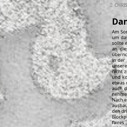
CHRIS
Dam
Am Son
um das
sollte
an die
überno
in der
unsere
nicht 
und ko
etwas 
auch d
nehmen
Nach e
ausbau
den dr
Blockp
faires