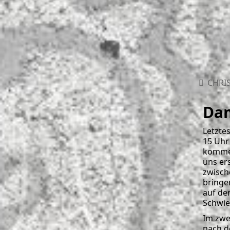
CHRIS
Dam
Letzte
15 Uhr
kommen
uns er
zwisch
bringe
auf de
Schwier
Im zwe
nach d