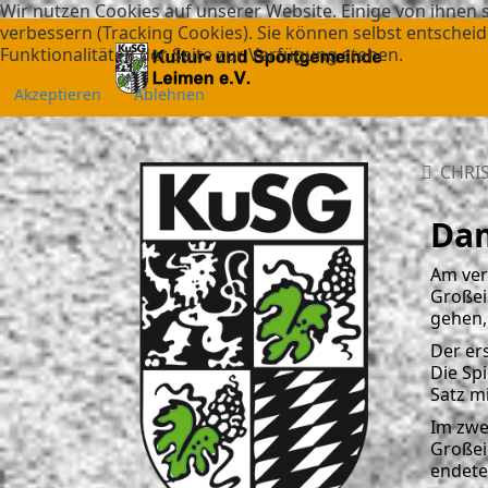
Wir nutzen Cookies auf unserer Website. Einige von ihnen s
verbessern (Tracking Cookies). Sie können selbst entscheid
Funktionalitäten der Seite zur Verfügung stehen.
Akzeptieren
Ablehnen
CHRIS
Dam
Am ver
Großei
gehen,
Der er
Die Sp
Satz m
Im zwei
Großei
endete