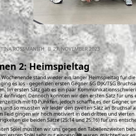
TINA ROSSMANITH
27. NOVEMBER 2023
en 2: Heimspieltag
s Wochenende stand wieder ein langer Heimspieltag für d
 ging es los - gegen den ersten Gegner SG DJK/TSG Bruchsal
. Im ersten Satz gab es ein paar Kommunikationsschwier
st einfinden. Dennoch konnten wir den ersten Satz für uns 
enzeitlich mit 10 Punkten, jedoch schaffte es der Gegner, u
n und so mussten wir leider den zweiten Satz an Bruchsal 
m Feld gingen wir hoch motiviert in den dritten und vierten
igkeiten die beiden Sätze (25:14 und 25:16) für uns entsch
iten Spiel mussten wir uns gegen den Tabellenzweiten be
em ersten Spiel sehr gut eingespielt waren, machten wir 