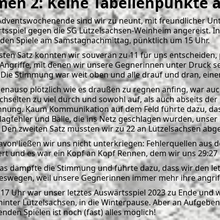
en 2: Keine Tabellenpunkte 
Adventswochenende sind wir zu neunt, mit freundlicher U
tsspiel gegen die SG Lützelsachsen-Weinheim angereist. In 
iden Spiele am Samstagnachmittag, pünktlich um 15 Uhr.
sten Satz konnten wir souverän zu 11 für uns entscheiden,
 Angriffe, mit denen wir unsere Gegnerinnen unter Druck s
. Die Stimmung war weit oben und alle drauf und dran, einen
enauso plötzlich wie es draußen zu regnen anfing, war au
chselten zu viel durch und sowohl auf, als auch abseits de
nung. Kaum Kommunikation auf dem Feld führte dazu, da
lagfehler und Bälle, die ins Netz geschlagen wurden, unser
 Den zweiten Satz mussten wir zu 22 an Lützelsachsen abg
avon ließen wir uns nicht unterkriegen: Fehlerquellen aus 
ert und es war ein Kopf an Kopf Rennen, dem wir uns 29:2
as dämpfte die Stimmung und führte dazu, dass wir den letz
eswegen, weil unsere Gegnerinnen immer mehr ihre angriffs
17 Uhr war unser letztes Auswärtsspiel 2023 zu Ende und wi
 hinter Lützelsachsen, in die Winterpause. Aber an Aufgeben
den Spielen ist noch (fast) alles möglich!