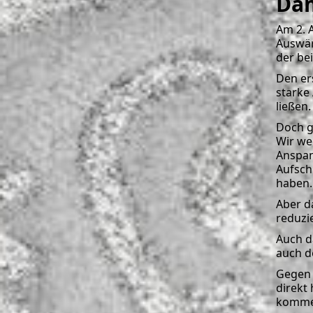
Dam
Am 2. 
Auswär
der be
Den er
starke
ließen
Doch g
Wir we
Anspan
Aufsch
haben.
Aber d
reduzi
Auch d
auch d
Gegen 
direkt
kommen