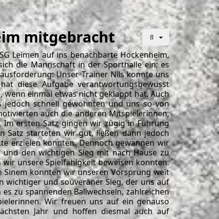
eim mitgebracht
SG Leimen auf ins benachbarte Hockenheim,
ich die Mannschaft in der Sporthalle ein; es
erausforderung: Unser Trainer Nils konnte uns
a hat diese Aufgabe verantwortungsbewusst
 wenn einmal etwas nicht geklappt hat. Auch
ns jedoch schnell gewöhnten und uns so von
motivierten auch die anderen Mitspielerinnen,
. Im ersten Satz gingen wir zügig in Führung
 Satz starteten wir gut, ließen dann jedoch
nkte erzielen konnten. Dennoch gewannen wir
n und den wichtigen Sieg mit nach Hause zu
m wir unsere Spielfähigkeit beweisen konnten.
in Sinem konnten wir unseren Vorsprung weit
n wichtiger und souveräner Sieg, der uns auf
am es zu spannenden Ballwechseln, zahlreichen
pielerinnen. Wir freuen uns auf ein genauso
ächsten Jahr und hoffen diesmal auch auf