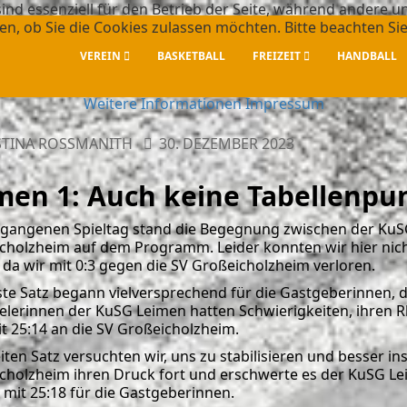
ind essenziell für den Betrieb der Seite, während andere u
en, ob Sie die Cookies zulassen möchten. Bitte beachten Si
VEREIN
BASKETBALL
FREIZEIT
HANDBALL
Weitere Informationen
Impressum
TINA ROSSMANITH
30. DEZEMBER 2023
en 1: Auch keine Tabellenpu
gangenen Spieltag stand die Begegnung zwischen der Ku
cholzheim auf dem Programm. Leider konnten wir hier nic
 da wir mit 0:3 gegen die SV Großeicholzheim verloren.
ste Satz begann vielversprechend für die Gastgeberinnen, 
ielerinnen der KuSG Leimen hatten Schwierigkeiten, ihren R
it 25:14 an die SV Großeicholzheim.
ten Satz versuchten wir, uns zu stabilisieren und besser in
cholzheim ihren Druck fort und erschwerte es der KuSG Lei
 mit 25:18 für die Gastgeberinnen.