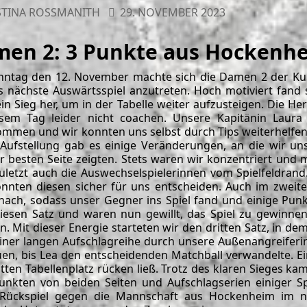
TINA ROSSMANITH
29. NOVEMBER 2023
en 2: 3 Punkte aus Hockenh
ntag den 12. November machte sich die Damen 2 der Ku
 nächste Auswärtsspiel anzutreten. Hoch motiviert fand s
 ein Sieg her, um in der Tabelle weiter aufzusteigen. Die H
sem Tag leider nicht coachen. Unsere Kapitänin Laur
mmen und wir konnten uns selbst durch Tips weiterhelfen,
 Aufstellung gab es einige Veränderungen, an die wir u
r besten Seite zeigten. Stets waren wir konzentriert und 
zuletzt auch die Auswechselspielerinnen vom Spielfeldrand
nnten diesen sicher für uns entscheiden. Auch im zweiten
nach, sodass unser Gegner ins Spiel fand und einige Pu
iesen Satz und waren nun gewillt, das Spiel zu gewinne
. Mit dieser Energie starteten wir den dritten Satz, in de
iner langen Aufschlagreihe durch unsere Außenangreifer
en, bis Lea den entscheidenden Matchball verwandelte. Ei
itten Tabellenplatz rücken ließ. Trotz des klaren Sieges k
unkten von beiden Seiten und Aufschlagserien einiger S
 Rückspiel gegen die Mannschaft aus Hockenheim im n