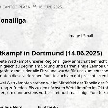
A CANTOS PLAZA
16. JUNI 2025
ionalliga
tkampf in Dortmund (14.06.2025)
eite Wettkampf unserer Regionalliga-Mannschaft lief nicht g
en gleich zu Beginn am Sprung und Barren einige Zehntel
rgerät“ dann leider alle Ehre und wurde für uns zum entsch
nnten diese verlorenen Punkte auch am gut präsentierten 
wei Wettkämpfen stehen wir im Mittelfeld der Tabelle der R
erung zufrieden. Bis zu den nächsten Wettkämpfen im Oktob
eren, um dannbestens vorbereitet nochmal einige Punkte zu
alliga Nord
Punkte
GPZ