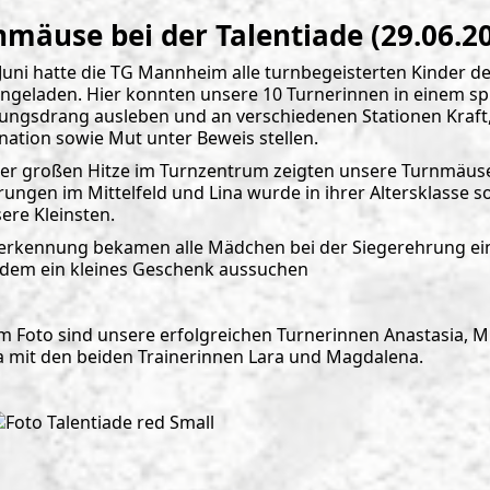
mäuse bei der Talentiade (29.06.2
Juni hatte die TG Mannheim alle turnbegeisterten Kinder de
ingeladen. Hier konnten unsere 10 Turnerinnen in einem sp
ngsdrang ausleben und an verschiedenen Stationen Kraft, B
nation sowie Mut unter Beweis stellen.
der großen Hitze im Turnzentrum zeigten unsere Turnmäuse ei
rungen im Mittelfeld und Lina wurde in ihrer Altersklasse so
ere Kleinsten.
erkennung bekamen alle Mädchen bei der Siegerehrung eine
udem ein kleines Geschenk aussuchen
 Foto sind unsere erfolgreichen Turnerinnen Anastasia, Mia,
a mit den beiden Trainerinnen Lara und Magdalena.