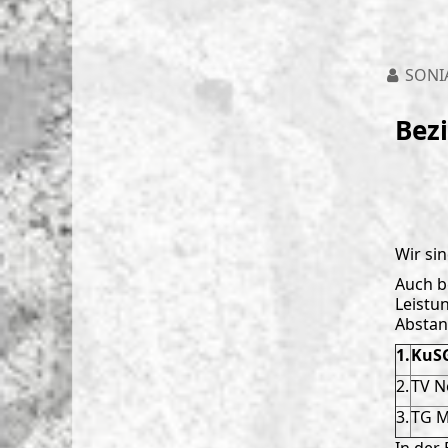
SONI
Bezi
Wir sin
Auch b
Leistu
Abstan
1.
KuS
2.
TV N
3.
TG 
In der