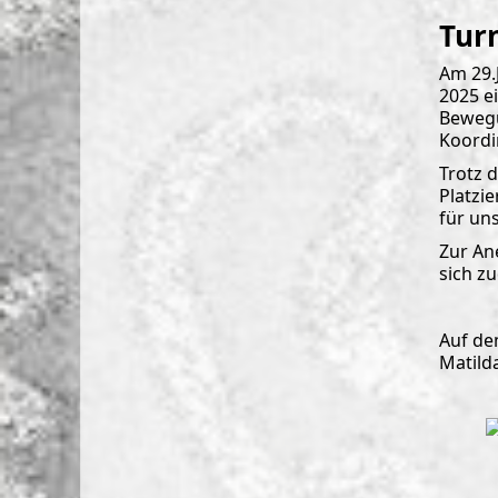
Turn
Am 29.
2025 e
Bewegu
Koordi
Trotz 
Platzie
für uns
Zur An
sich z
Auf dem
Matild