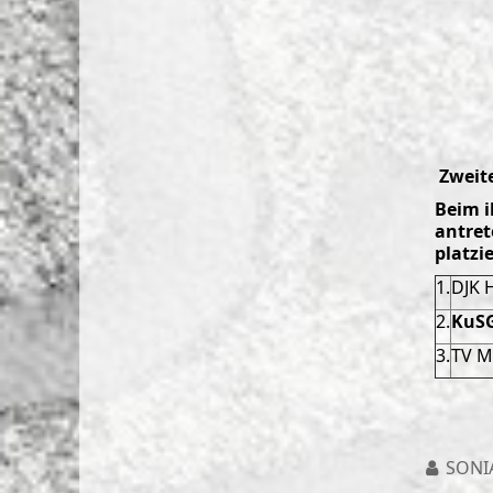
Zweite
Beim i
antret
platzi
1.
DJK 
2.
KuS
3.
TV M
SONI