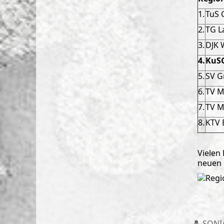
1.
TuS 
2.
TG L
3.
DJK 
4.
KuS
5.
SV G
6.
TV M
7.
TV M
8.
KTV 
Vielen
neuen B
SONI