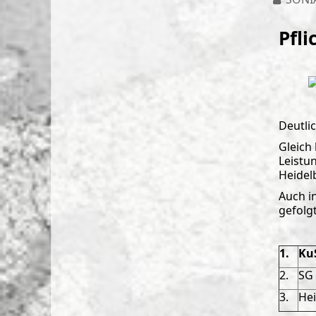
Pfli
Deutli
Gleich
Leistu
Heidel
Auch i
gefolg
1.
K
2.
SG 
3.
Hei