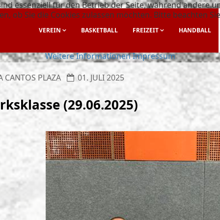
ind essenziell für den Betrieb der Seite, während andere u
en, ob Sie die Cookies zulassen möchten. Bitte beachten Si
VEREIN
BASKETBALL
FREIZEIT
HANDBALL
Weitere Informationen
Impressum
A CANTOS PLAZA
01. JULI 2025
rksklasse (29.06.2025)