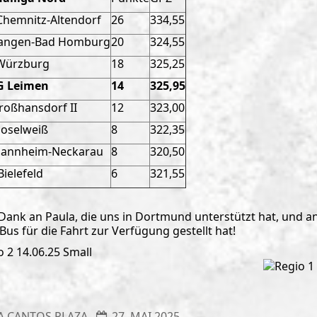
Chemnitz-Altendorf
26
334,55
angen-Bad Homburg
20
324,55
Würzburg
18
325,25
G Leimen
14
325,95
roßhansdorf II
12
323,00
oselweiß
8
322,35
annheim-Neckarau
8
320,50
Bielefeld
6
321,55
 Dank an Paula, die uns in Dortmund unterstützt hat, und an
us für die Fahrt zur Verfügung gestellt hat!
A CANTOS PLAZA
27. MAI 2025