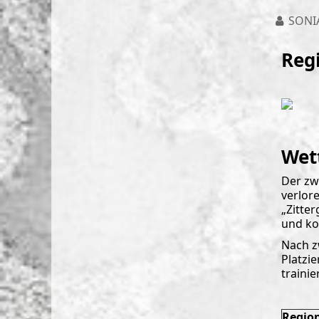
SONI
Reg
Wet
Der zw
verlor
„Zitte
und ko
Nach z
Platzi
traini
Region