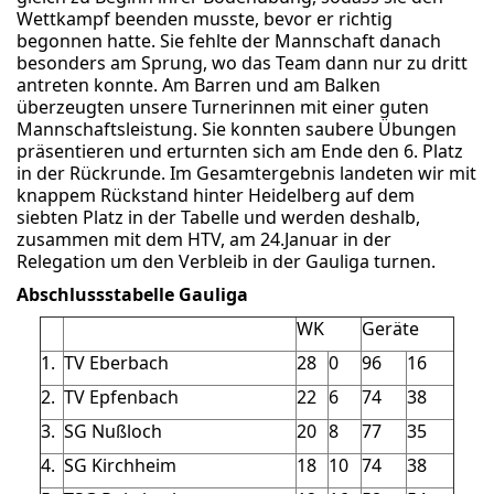
Wettkampf beenden musste, bevor er richtig
begonnen hatte. Sie fehlte der Mannschaft danach
besonders am Sprung, wo das Team dann nur zu dritt
antreten konnte. Am Barren und am Balken
überzeugten unsere Turnerinnen mit einer guten
Mannschaftsleistung. Sie konnten saubere Übungen
präsentieren und erturnten sich am Ende den 6. Platz
in der Rückrunde. Im Gesamtergebnis landeten wir mit
knappem Rückstand hinter Heidelberg auf dem
siebten Platz in der Tabelle und werden deshalb,
zusammen mit dem HTV, am 24.Januar in der
Relegation um den Verbleib in der Gauliga turnen.
Abschlussstabelle Gauliga
WK
Geräte
1.
TV Eberbach
28
0
96
16
2.
TV Epfenbach
22
6
74
38
3.
SG Nußloch
20
8
77
35
4.
SG Kirchheim
18
10
74
38