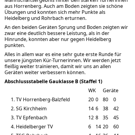
aus Horrenberg. Auch am Boden zeigten sie schöne
Übungen und konnten sich mehr Punkte als
Heidelberg und Rohrbach erturnen.
An den beiden Geräten Sprung und Boden zeigten wir
zwar eine deutlich bessere Leistung, als in der
Hinrunde, konnten aber nur gegen Heidelberg
punkten.
Alles in allem war es eine sehr gute erste Runde für
unsere jüngsten Kür-Turnerinnen. Wir werden jetzt
fleißig weiter trainieren, damit wir uns an allen
Geräten weiter verbessern können.
Abschlussstabelle Gauklasse B (Staffel 1)
WK
Geräte
1.
TV Horrenberg-Balzfeld
20
0
80
0
2.
SG Kirchheim
14
6
38
42
3.
TV Epfenbach
12
8
35
45
4.
Heidelberger TV
6
14
20
60