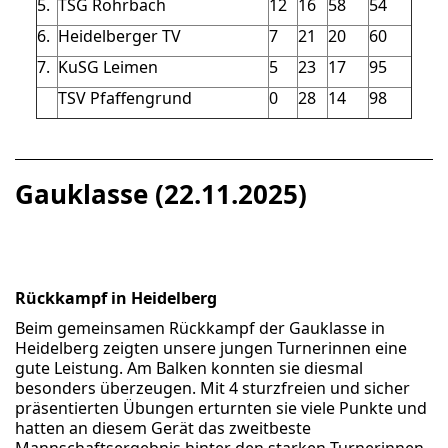
5.
TSG Rohrbach
12
16
58
54
6.
Heidelberger TV
7
21
20
60
7.
KuSG Leimen
5
23
17
95
TSV Pfaffengrund
0
28
14
98
Gauklasse (22.11.2025)
Rückkampf in Heidelberg
Beim gemeinsamen Rückkampf der Gauklasse in
Heidelberg zeigten unsere jungen Turnerinnen eine
gute Leistung. Am Balken konnten sie diesmal
besonders überzeugen. Mit 4 sturzfreien und sicher
präsentierten Übungen erturnten sie viele Punkte und
hatten an diesem Gerät das zweitbeste
Mannschaftsergebnis hinter den starken Turnerinnen