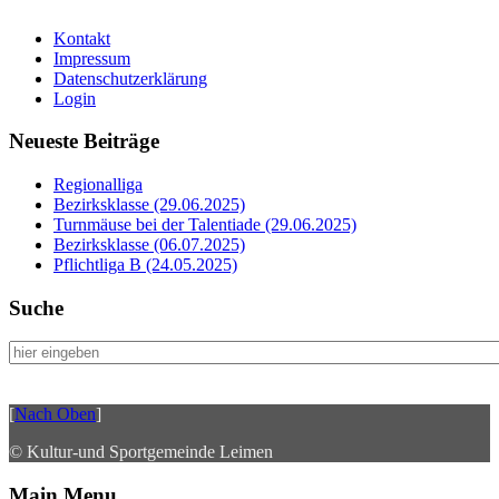
Kontakt
Impressum
Datenschutzerklärung
Login
Neueste Beiträge
Regionalliga
Bezirksklasse (29.06.2025)
Turnmäuse bei der Talentiade (29.06.2025)
Bezirksklasse (06.07.2025)
Pflichtliga B (24.05.2025)
Suche
[
Nach Oben
]
© Kultur-und Sportgemeinde Leimen
Main Menu