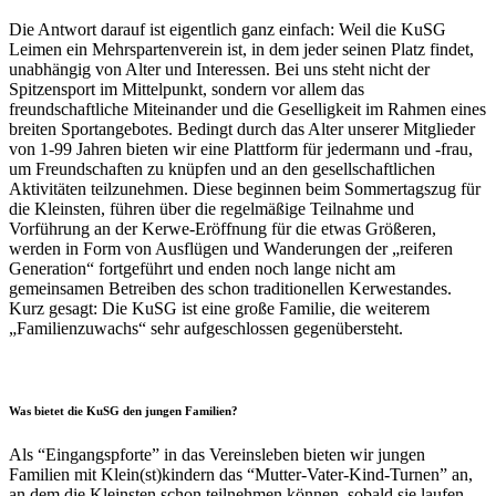
Die Antwort darauf ist eigentlich ganz einfach: Weil die KuSG
Leimen ein Mehrspartenverein ist, in dem jeder seinen Platz findet,
unabhängig von Alter und Interessen. Bei uns steht nicht der
Spitzensport im Mittelpunkt, sondern vor allem das
freundschaftliche Miteinander und die Geselligkeit im Rahmen eines
breiten Sportangebotes. Bedingt durch das Alter unserer Mitglieder
von 1-99 Jahren bieten wir eine Plattform für jedermann und -frau,
um Freundschaften zu knüpfen und an den gesellschaftlichen
Aktivitäten teilzunehmen. Diese beginnen beim Sommertagszug für
die Kleinsten, führen über die regelmäßige Teilnahme und
Vorführung an der Kerwe-Eröffnung für die etwas Größeren,
werden in Form von Ausflügen und Wanderungen der „reiferen
Generation“ fortgeführt und enden noch lange nicht am
gemeinsamen Betreiben des schon traditionellen Kerwestandes.
Kurz gesagt: Die KuSG ist eine große Familie, die weiterem
„Familienzuwachs“ sehr aufgeschlossen gegenübersteht.
Was bietet die KuSG den jungen Familien?
Als “Eingangspforte” in das Vereinsleben bieten wir jungen
Familien mit Klein(st)kindern das “Mutter-Vater-Kind-Turnen” an,
an dem die Kleinsten schon teilnehmen können, sobald sie laufen