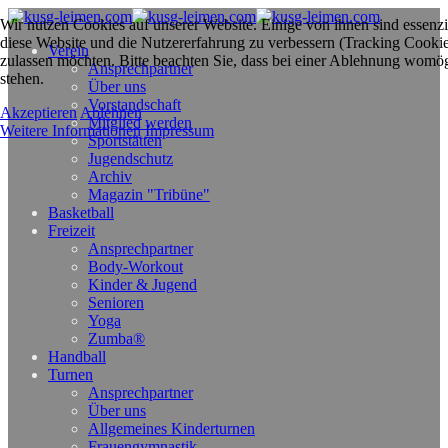
Wir nutzen Cookies auf unserer Website. Einige von ihnen sind essenzie
diese Website und die Nutzererfahrung zu verbessern (Tracking Cookies
Verein
zulassen möchten. Bitte beachten Sie, dass bei einer Ablehnung womögl
Ansprechpartner
stehen.
Über uns
Vorstandschaft
Akzeptieren
Ablehnen
Mitglied werden
Weitere Informationen
Impressum
Sportstätten
Jugendschutz
Archiv
Magazin "Tribüne"
Basketball
Freizeit
Ansprechpartner
Body-Workout
Kinder & Jugend
Senioren
Yoga
Zumba®
Handball
Turnen
Ansprechpartner
Über uns
Allgemeines Kinderturnen
Frauengymnastik