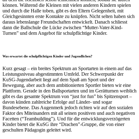
können. Während die Kleinen mit vielen anderen Kindern spielen
und durch die Halle toben, gibt es den Eltern Gelegenheit, mit
Gleichgesinnten erste Kontakte zu knüpfen. Nicht selten haben sich
daraus lebenslange Freundschaften entwickelt. Danach schliesst
dann die Ballschule die Lücke zwischen “Mutter-Vater-Kind-
Turnen” und dem Angebot für schulpflichtige Kinder.
Was erwartet die schulpflichtigen Kinder und Jugendlichen?
Kurz gesagt – ein breites Spektrum an Sportarten in einem auf das
Leistungsniveau abgestimmten Umfeld. Der Schwerpunkt der
KuSG-Jugendarbeit liegt auf dem Spaß am Sport und der
Bewegung, aber auch dem ambitionierten Sportler bieten wir eine
Plattform. Gerade in den Ballsportarten und im Gerätturnen weiblich
gibt es das gesamte Spektrum von “just for fun” bis Spitzensport –
davon künden zahlreiche Erfolge auf Länder- und sogar
Bundesebene. Das Augenmerk jedoch richten wir auf den sozialen
Faktor des Miteinanders mit all seinen positiven und auch negativen
Facetten (“Teambuilding”). Und für die entwicklungsverzögerten
Kinder bietet die KuSG ihre “Drachen”-Gruppe, die von einer
geschulten Pädagogin geleitet wird.