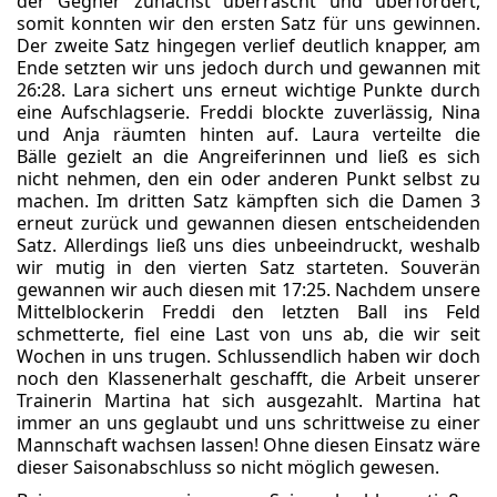
der Gegner zunächst überrascht und überfordert,
somit konnten wir den ersten Satz für uns gewinnen.
Der zweite Satz hingegen verlief deutlich knapper, am
Ende setzten wir uns jedoch durch und gewannen mit
26:28. Lara sichert uns erneut wichtige Punkte durch
eine Aufschlagserie. Freddi blockte zuverlässig, Nina
und Anja räumten hinten auf. Laura verteilte die
Bälle gezielt an die Angreiferinnen und ließ es sich
nicht nehmen, den ein oder anderen Punkt selbst zu
machen. Im dritten Satz kämpften sich die Damen 3
erneut zurück und gewannen diesen entscheidenden
Satz. Allerdings ließ uns dies unbeeindruckt, weshalb
wir mutig in den vierten Satz starteten. Souverän
gewannen wir auch diesen mit 17:25. Nachdem unsere
Mittelblockerin Freddi den letzten Ball ins Feld
schmetterte, fiel eine Last von uns ab, die wir seit
Wochen in uns trugen. Schlussendlich haben wir doch
noch den Klassenerhalt geschafft, die Arbeit unserer
Trainerin Martina hat sich ausgezahlt. Martina hat
immer an uns geglaubt und uns schrittweise zu einer
Mannschaft wachsen lassen! Ohne diesen Einsatz wäre
dieser Saisonabschluss so nicht möglich gewesen.