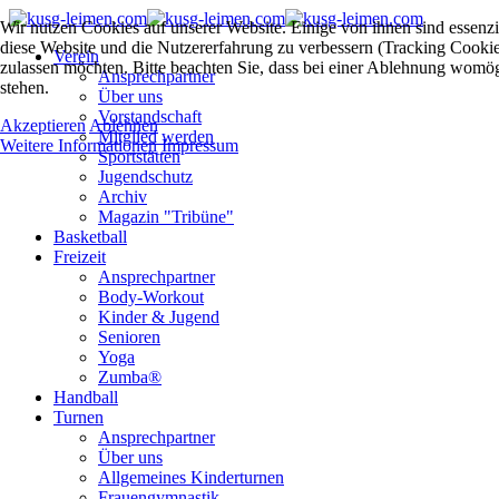
Wir nutzen Cookies auf unserer Website. Einige von ihnen sind essenzie
diese Website und die Nutzererfahrung zu verbessern (Tracking Cookies
Verein
zulassen möchten. Bitte beachten Sie, dass bei einer Ablehnung womögl
Ansprechpartner
stehen.
Über uns
Vorstandschaft
Akzeptieren
Ablehnen
Mitglied werden
Weitere Informationen
Impressum
Sportstätten
Jugendschutz
Archiv
Magazin "Tribüne"
Basketball
Freizeit
Ansprechpartner
Body-Workout
Kinder & Jugend
Senioren
Yoga
Zumba®
Handball
Turnen
Ansprechpartner
Über uns
Allgemeines Kinderturnen
Frauengymnastik