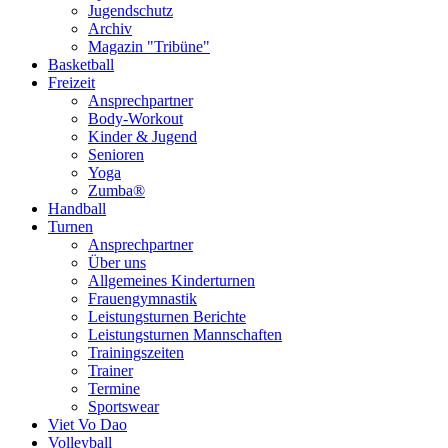
Jugendschutz
Archiv
Magazin "Tribüne"
Basketball
Freizeit
Ansprechpartner
Body-Workout
Kinder & Jugend
Senioren
Yoga
Zumba®
Handball
Turnen
Ansprechpartner
Über uns
Allgemeines Kinderturnen
Frauengymnastik
Leistungsturnen Berichte
Leistungsturnen Mannschaften
Trainingszeiten
Trainer
Termine
Sportswear
Viet Vo Dao
Volleyball