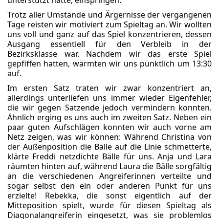
unterstützt hatte, einspringen.
Trotz aller Umstände und Ärgernisse der vergangenen
Tage reisten wir motiviert zum Spieltag an. Wir wollten
uns voll und ganz auf das Spiel konzentrieren, dessen
Ausgang essentiell für den Verbleib in der
Bezirksklasse war. Nachdem wir das erste Spiel
gepfiffen hatten, wärmten wir uns pünktlich um 13:30
auf.
Im ersten Satz traten wir zwar konzentriert an,
allerdings unterliefen uns immer wieder Eigenfehler,
die wir gegen Satzende jedoch vermindern konnten.
Ähnlich erging es uns auch im zweiten Satz. Neben ein
paar guten Aufschlägen konnten wir auch vorne am
Netz zeigen, was wir können: Während Christina von
der Außenposition die Bälle auf die Linie schmetterte,
klärte Freddi netzdichte Bälle für uns. Anja und Lara
räumten hinten auf, während Laura die Bälle sorgfältig
an die verschiedenen Angreiferinnen verteilte und
sogar selbst den ein oder anderen Punkt für uns
erzielte! Rebekka, die sonst eigentlich auf der
Mitteposition spielt, wurde für diesen Spieltag als
Diagonalangreiferin eingesetzt, was sie problemlos